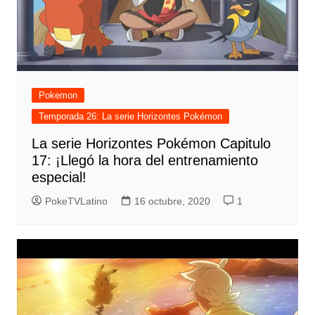
Pokemon
Temporada 26: La serie Horizontes Pokémon
La serie Horizontes Pokémon Capitulo
17: ¡Llegó la hora del entrenamiento
especial!
PokeTVLatino
16 octubre, 2020
1