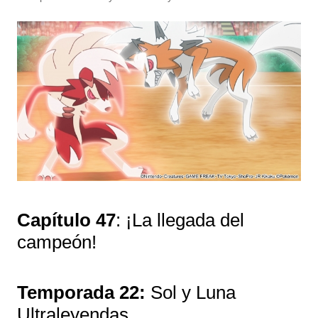
Capítulo 47
: ¡La llegada del
campeón!
Temporada 22:
Sol y Luna
Ultraleyendas