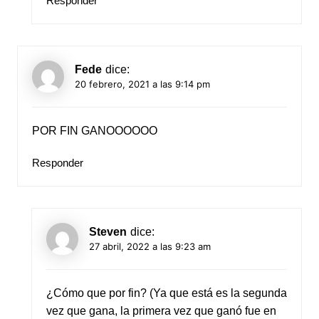
Responder
Fede
dice:
20 febrero, 2021 a las 9:14 pm
POR FIN GANOOOOOO
Responder
Steven
dice:
27 abril, 2022 a las 9:23 am
¿Cómo que por fin? (Ya que está es la segunda
vez que gana, la primera vez que ganó fue en