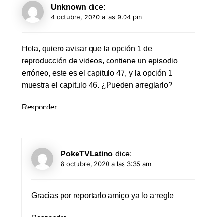
Unknown
dice:
4 octubre, 2020 a las 9:04 pm
Hola, quiero avisar que la opción 1 de
reproducción de videos, contiene un episodio
erróneo, este es el capitulo 47, y la opción 1
muestra el capitulo 46. ¿Pueden arreglarlo?
Responder
PokeTVLatino
dice:
8 octubre, 2020 a las 3:35 am
Gracias por reportarlo amigo ya lo arregle