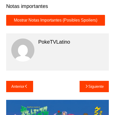
Notas importantes
PokeTVLatino
Navegación
Anterior
Siguiente
de
entradas