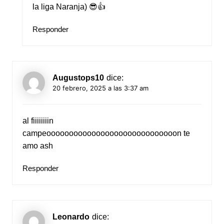
la liga Naranja) 😎👍
Responder
Augustops10
dice:
20 febrero, 2025 a las 3:37 am
al fiiiiiiiin
campeooooooooooooooooooooooooooooon te
amo ash
Responder
Leonardo
dice: