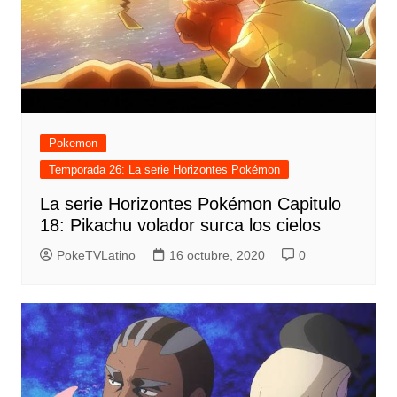
Pokemon
Temporada 26: La serie Horizontes Pokémon
La serie Horizontes Pokémon Capitulo
18: Pikachu volador surca los cielos
PokeTVLatino
16 octubre, 2020
0