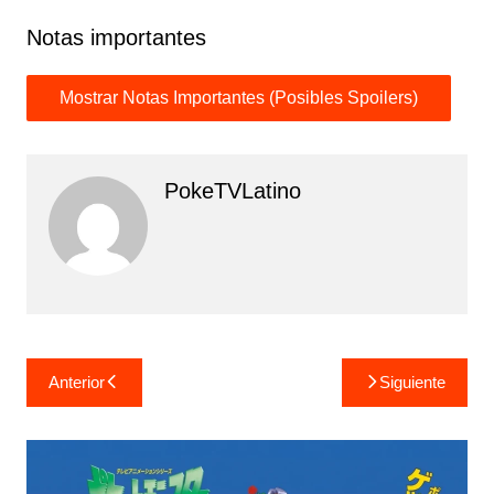
Notas importantes
PokeTVLatino
Navegación
Anterior
Siguiente
de
entradas