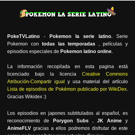
PokeTVLatino
-
Pokemon la serie latino
. Serie
Pokemon con
todas las temporadas
, películas y
episodios especiales de
Pokemon latino online
.
La información recopilada en esta pagina está
licenciado bajo la licencia
Creative Commons
Atribución-Compartir igual
y usa material del artículo
Lista de episodios de Pokémon publicado por WikiDex
.
Gracias Wikidex :)
Los episodios en japones subtitulados al español, es
reconocimiento de
Porygon Subs
,
JK Anime
y
AnimeFLV
gracias a ellos podremos disfrutar de este