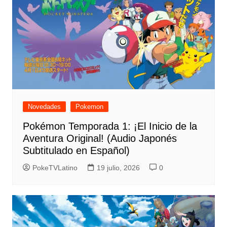
Novedades
Pokemon
Pokémon Temporada 1: ¡El Inicio de la
Aventura Original! (Audio Japonés
Subtitulado en Español)
PokeTVLatino
19 julio, 2026
0