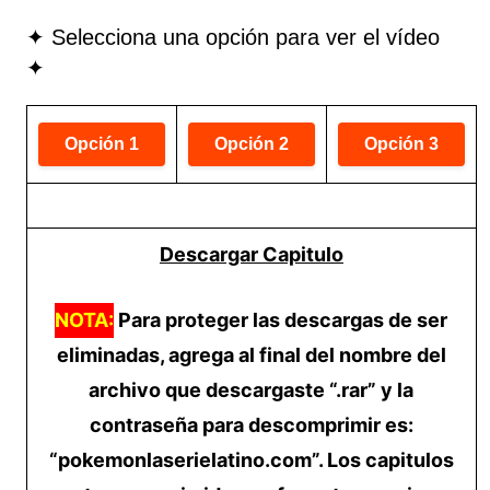
✦ Selecciona una opción para ver el vídeo
✦
Descargar Capitulo
NOTA:
Para proteger las descargas de ser
eliminadas, agrega al final del nombre del
archivo que descargaste “.rar” y la
contraseña para descomprimir es:
“pokemonlaserielatino.com”. Los capitulos