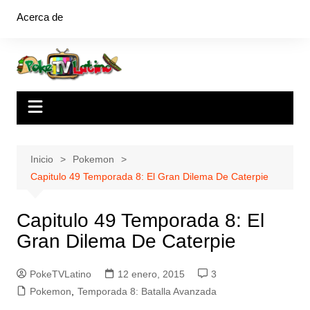
Saltar
Acerca de
al
contenido
Inicio
Pokemon
Capitulo 49 Temporada 8: El Gran Dilema De Caterpie
Capitulo 49 Temporada 8: El
Gran Dilema De Caterpie
PokeTVLatino
12 enero, 2015
3
Pokemon
,
Temporada 8: Batalla Avanzada