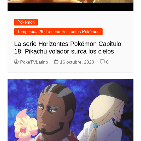
Pokemon
Temporada 26: La serie Horizontes Pokémon
La serie Horizontes Pokémon Capitulo
18: Pikachu volador surca los cielos
PokeTVLatino
16 octubre, 2020
0