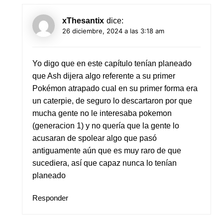
xThesantix
dice:
26 diciembre, 2024 a las 3:18 am
Yo digo que en este capítulo tenían planeado
que Ash dijera algo referente a su primer
Pokémon atrapado cual en su primer forma era
un caterpie, de seguro lo descartaron por que
mucha gente no le interesaba pokemon
(generacion 1) y no quería que la gente lo
acusaran de spolear algo que pasó
antiguamente aún que es muy raro de que
sucediera, así que capaz nunca lo tenían
planeado
Responder