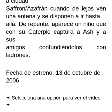
a ciudad
Saffron/Azafrán cuando de lejos ven
una antena y se disponen a ir hasta
allá. De repente, aparece un niño que
con su Caterpie captura a Ash y a
sus
amigos confundiéndolos con
ladrones.
Fecha de estreno: 13 de octubre de
2006
✦ Selecciona una opción para ver el vídeo
✦