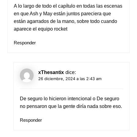
A lo largo de todo el capítulo en todas las escenas
en que Ash y May están juntos pareciera que
están agarrados de la mano, sobre todo cuando
aparece el equipo rocket
Responder
xThesantix
dice:
26 diciembre, 2024 a las 2:43 am
De seguro lo hicieron intencional o De seguro
no pensaron que la gente diría nada sobre eso.
Responder