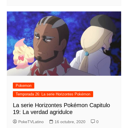
Pokemon
Temporada 26: La serie Horizontes Pokémon
La serie Horizontes Pokémon Capitulo
19: La verdad agridulce
PokeTVLatino
16 octubre, 2020
0