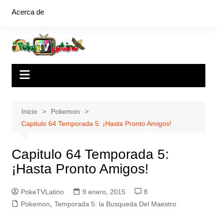
Saltar
Acerca de
al
contenido
Inicio
Pokemon
Capitulo 64 Temporada 5: ¡Hasta Pronto Amigos!
Capitulo 64 Temporada 5:
¡Hasta Pronto Amigos!
PokeTVLatino
9 enero, 2015
8
Pokemon
,
Temporada 5: la Busqueda Del Maestro