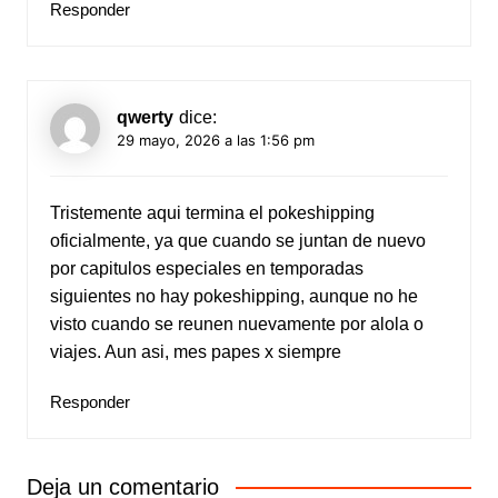
Responder
qwerty
dice:
29 mayo, 2026 a las 1:56 pm
Tristemente aqui termina el pokeshipping
oficialmente, ya que cuando se juntan de nuevo
por capitulos especiales en temporadas
siguientes no hay pokeshipping, aunque no he
visto cuando se reunen nuevamente por alola o
viajes. Aun asi, mes papes x siempre
Responder
Deja un comentario