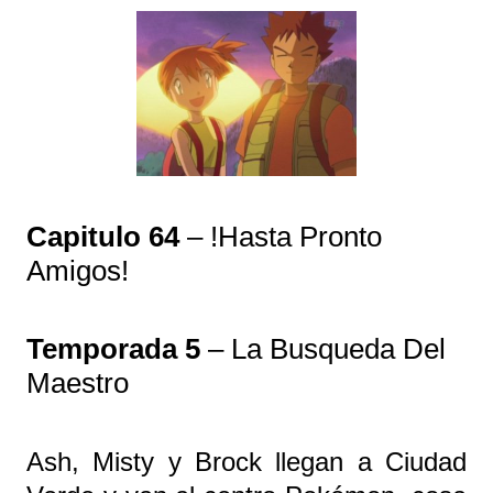
Capitulo 64
– !Hasta Pronto
Amigos!
Temporada 5
– La Busqueda Del
Maestro
Ash, Misty y Brock llegan a Ciudad