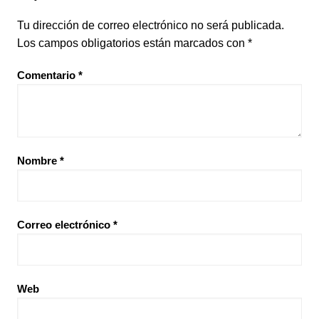
Tu dirección de correo electrónico no será publicada.
Los campos obligatorios están marcados con
*
Comentario
*
Nombre
*
Correo electrónico
*
Web