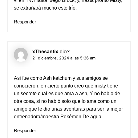
vi en TV. Hasta luego Brock, y, hasta pronto Misty,
se extrañará mucho este trío.
Responder
xThesantix
dice:
21 diciembre, 2024 a las 5:36 am
Asi fue como Ash ketchum y sus amigos se
conocieron, en cierto punto creo que misty tiene
un secreto cual es que ama a ash, Y no hablo de
otra cosa, si no habló solo que lo ama como un
amigo que le dio unas aventuras para ser la mejor
entrenadora/maestra Pokémon De agua.
Responder