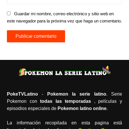
Guardar mi nombre, correo electrónico y sitio web en
este navegador para la próxima vez que haga un comentario.
PokeTVLatino
-
Pokemon la serie latino
. Serie
Pokemon con
todas las temporadas
, películas y
episodios especiales de
Pokemon latino online
.
La información recopilada en esta pagina está