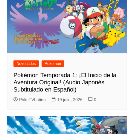
Novedades
Pokemon
Pokémon Temporada 1: ¡El Inicio de la
Aventura Original! (Audio Japonés
Subtitulado en Español)
PokeTVLatino
19 julio, 2026
0