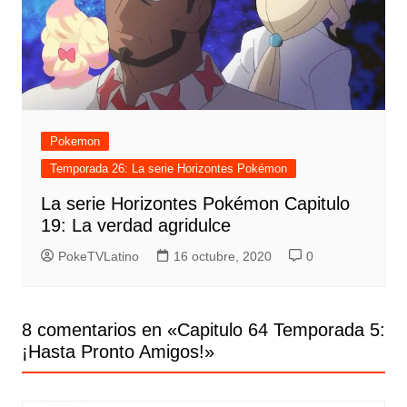
Pokemon
Temporada 26: La serie Horizontes Pokémon
La serie Horizontes Pokémon Capitulo
19: La verdad agridulce
PokeTVLatino
16 octubre, 2020
0
8 comentarios en «
Capitulo 64 Temporada 5:
¡Hasta Pronto Amigos!
»