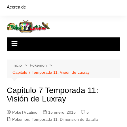
Saltar
Acerca de
al
contenido
Inicio
Pokemon
Capitulo 7 Temporada 11: Visión de Luxray
Capitulo 7 Temporada 11:
Visión de Luxray
PokeTVLatino
15 enero, 2015
5
Pokemon
,
Temporada 11: Dimension de Batalla