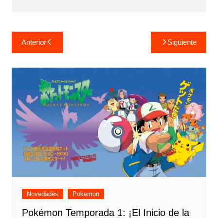
Navegación
Anterior
Siguiente
de
entradas
Novedades
Pokemon
Pokémon Temporada 1: ¡El Inicio de la