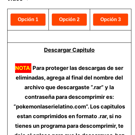
Descargar Capitulo
NOTA:
Para proteger las descargas de ser
eliminadas, agrega al final del nombre del
archivo que descargaste “.rar” y la
contraseña para descomprimir es:
“pokemonlaserielatino.com”. Los capitulos
estan comprimidos en formato .rar, si no
tienes un programa para descomprimir, te