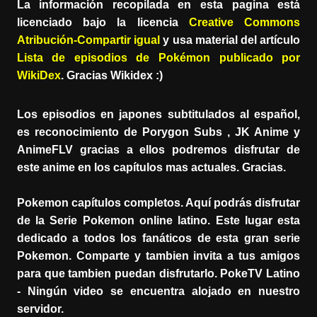
La información recopilada en esta pagina está
licenciado bajo la licencia
Creative Commons
Atribución-Compartir igual
y usa material del artículo
Lista de episodios de Pokémon publicado por
WikiDex
. Gracias Wikidex :)
Los episodios en japones subtitulados al español,
es reconocimiento de
Porygon Subs
,
JK Anime
y
AnimeFLV
gracias a ellos podremos disfrutar de
este anime en los capítulos mas actuales. Gracias.
Pokemon capítulos
completos. Aquí podrás disfrutar
de la Serie
Pokemon online latino
. Este lugar esta
dedicado a todos los fanáticos de esta gran
serie
Pokemon
. Comparte y tambien invita a tus amigos
para que tambien puedan disfrutarlo. PokeTV Latino
- Ningún video se encuentra alojado en nuestro
servidor.