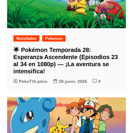
Novedades
Pokemon
🌟 Pokémon Temporada 28:
Esperanza Ascendente (Episodios 23
al 34 en 1080p) — ¡La aventura se
intensifica!
PokeTVLatino
28 junio, 2026
0