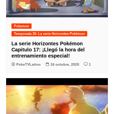
Pokemon
Temporada 26: La serie Horizontes Pokémon
La serie Horizontes Pokémon
Capitulo 17: ¡Llegó la hora del
entrenamiento especial!
PokeTVLatino
16 octubre, 2020
1