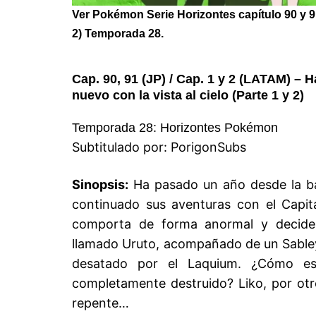
Ver Pokémon Serie Horizontes capítulo 90 y 91
2) Temporada 28.
Cap. 90, 91 (JP) / Cap. 1 y 2 (LATAM) – H
nuevo con la vista al cielo (Parte 1 y 2)
Temporada 28: Horizontes Pokémon
Subtitulado por: PorigonSubs
Sinopsis:
Ha pasado un año desde la bat
continuado sus aventuras con el Capi
comporta de forma anormal y decide 
llamado Uruto, acompañado de un Sabley
desatado por el Laquium. ¿Cómo es 
completamente destruido? Liko, por otr
repente…