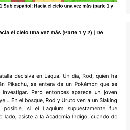
 Sub español: Hacia el cielo una vez más (parte 1 y
acia el cielo una vez más (Parte 1 y 2) | De
alla decisiva en Laqua. Un día, Rod, quien ha
tán Pikachu, se entera de un Pokémon que se
investigar. Pero entonces aparece un joven
e… En el bosque, Rod y Uruto ven a un Slaking
posible, si el Laquium supuestamente fue
o lado, asiste a la Academia Índigo, cuando de