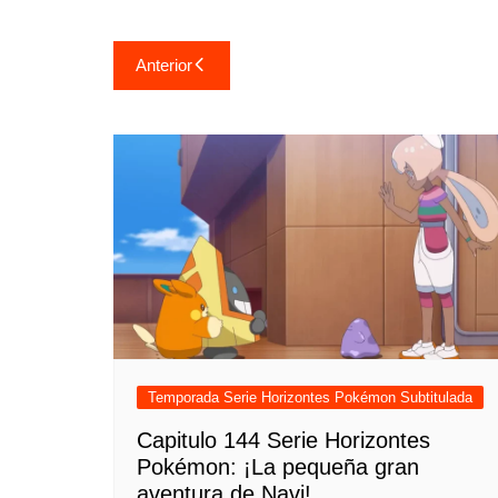
Navegación
Anterior
de
entradas
Temporada Serie Horizontes Pokémon Subtitulada
Capitulo 144 Serie Horizontes
Pokémon: ¡La pequeña gran
aventura de Navi!