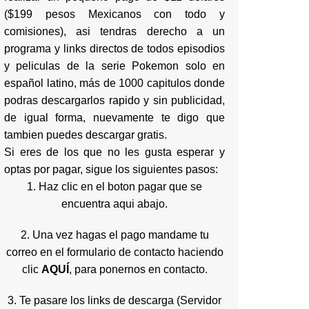
($199 pesos Mexicanos con todo y
comisiones), asi tendras derecho a un
programa y links directos de todos episodios
y peliculas de la serie Pokemon solo en
español latino, más de 1000 capitulos donde
podras descargarlos rapido y sin publicidad,
de igual forma, nuevamente te digo que
tambien puedes descargar gratis.
Si eres de los que no les gusta esperar y
optas por pagar, sigue los siguientes pasos:
1. Haz clic en el boton pagar que se
encuentra aqui abajo.
2. Una vez hagas el pago mandame tu
correo en el formulario de contacto haciendo
clic
AQUÍ
, para ponernos en contacto.
3. Te pasare los links de descarga (Servidor