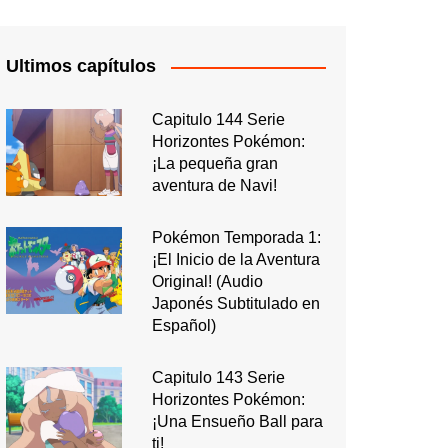
Ultimos capítulos
Capitulo 144 Serie
Horizontes Pokémon:
¡La pequeña gran
aventura de Navi!
Pokémon Temporada 1:
¡El Inicio de la Aventura
Original! (Audio
Japonés Subtitulado en
Español)
Capitulo 143 Serie
Horizontes Pokémon:
¡Una Ensueño Ball para
ti!