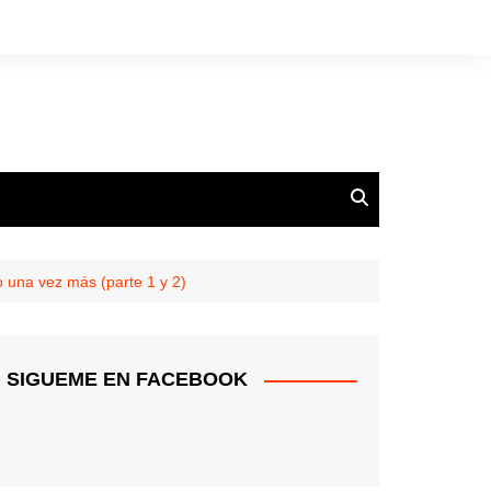
o una vez más (parte 1 y 2)
SIGUEME EN FACEBOOK