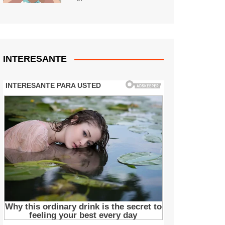
INTERESANTE