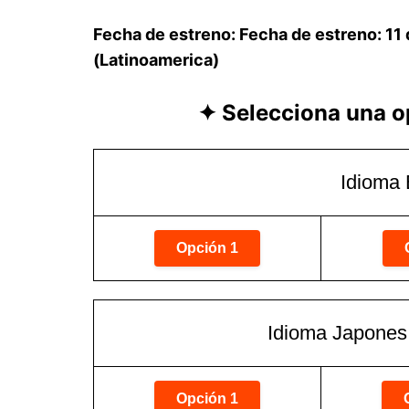
Fecha de estreno: Fecha de estreno: 11 
(Latinoamerica)
✦ Selecciona una op
Idioma 
Idioma Japones 