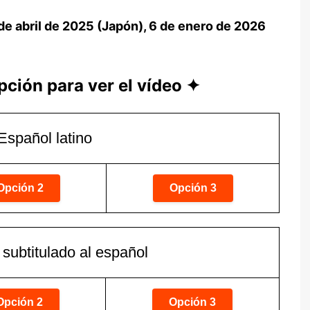
de abril de 2025 (Japón), 6 de enero de 2026
ción para ver el vídeo ✦
Español latino
subtitulado al español