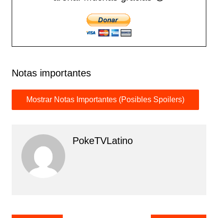
Notas importantes
PokeTVLatino