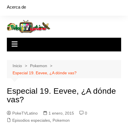
Saltar
Acerca de
al
contenido
Inicio
Pokemon
Especial 19. Eevee, ¿A dónde vas?
Especial 19. Eevee, ¿A dónde
vas?
PokeTVLatino
1 enero, 2015
0
Episodios especiales
,
Pokemon