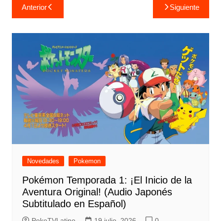
Navegación
Anterior
Siguiente
de
entradas
Novedades
Pokemon
Pokémon Temporada 1: ¡El Inicio de la
Aventura Original! (Audio Japonés
Subtitulado en Español)
PokeTVLatino
19 julio, 2026
0