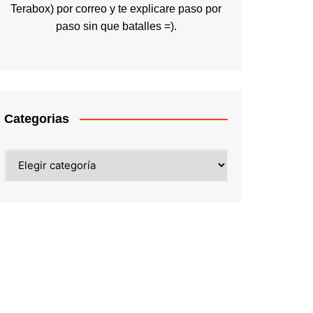
Terabox) por correo y te explicare paso por
paso sin que batalles =).
Categorias
Categorias