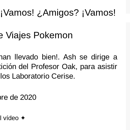
 ¡Vamos! ¿Amigos? ¡Vamos!
e Viajes Pokemon
n llevado bien!. Ash se dirige a
ción del Profesor Oak, para asistir
los Laboratorio Cerise.
bre de 2020
l vídeo ✦