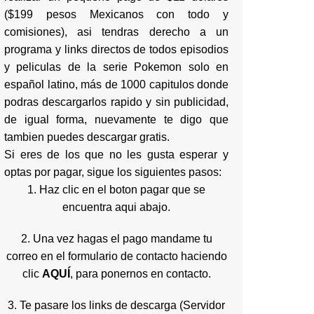
($199 pesos Mexicanos con todo y
comisiones), asi tendras derecho a un
programa y links directos de todos episodios
y peliculas de la serie Pokemon solo en
español latino, más de 1000 capitulos donde
podras descargarlos rapido y sin publicidad,
de igual forma, nuevamente te digo que
tambien puedes descargar gratis.
Si eres de los que no les gusta esperar y
optas por pagar, sigue los siguientes pasos:
1. Haz clic en el boton pagar que se
encuentra aqui abajo.
2. Una vez hagas el pago mandame tu
correo en el formulario de contacto haciendo
clic
AQUÍ
, para ponernos en contacto.
3. Te pasare los links de descarga (Servidor