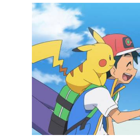
9na Gene