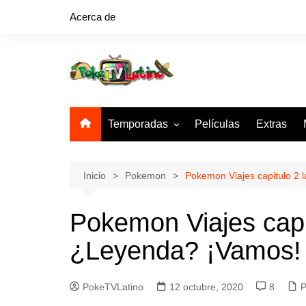
Saltar
Acerca de
al
contenido
Temporadas
Películas
Extras
Español Latino
1ra y 2da
Japones Subtitulado
3ra Gener
Inicio
Pokemon
Pokemon Viajes capitulo 2
4ta Gener
Pokemon Viajes capit
5ta Gener
¿Leyenda? ¡Vamos!
6ta Gener
7ma Gene
PokeTVLatino
12 octubre, 2020
8va Gene
8