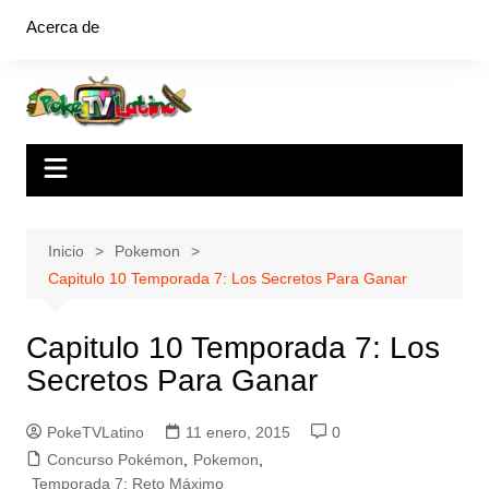
Saltar
Acerca de
al
contenido
Inicio
Pokemon
Capitulo 10 Temporada 7: Los Secretos Para Ganar
Capitulo 10 Temporada 7: Los
Secretos Para Ganar
PokeTVLatino
11 enero, 2015
0
Concurso Pokémon
,
Pokemon
,
Temporada 7: Reto Máximo