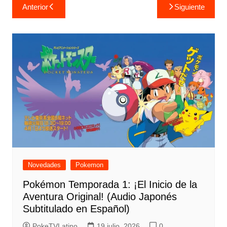
Navegación
Anterior
Siguiente
de
entradas
Novedades
Pokemon
Pokémon Temporada 1: ¡El Inicio de la
Aventura Original! (Audio Japonés
Subtitulado en Español)
PokeTVLatino
19 julio, 2026
0