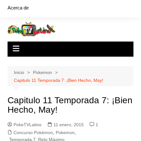
Saltar
Acerca de
al
contenido
Inicio
Pokemon
Capitulo 11 Temporada 7: ¡Bien Hecho, May!
Capitulo 11 Temporada 7: ¡Bien
Hecho, May!
PokeTVLatino
11 enero, 2015
1
Concurso Pokémon
,
Pokemon
,
Temporada 7: Reto Máximo