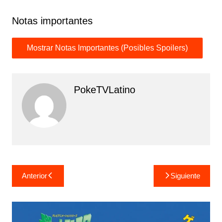
Notas importantes
PokeTVLatino
Navegación
Anterior
Siguiente
de
entradas