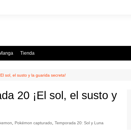
Manga
Tienda
 Generación
Pokémon Temporada 1
Atrapalos ya
ación
Pokémon Temporada 6
 sol, el susto y la guarida secreta!
Pokémon Temporada 2 Liga
Fuerza Máxima Latino
ación
Pokémon Temporada 10
Naranja Latino
Pokémon Temporada 7 Reto
Diamante y Perla Latino
a 20 ¡El sol, el susto y
ación
Pokémon Temporada 14
Pokémon Temporada 3 Los
Máximo Latino
Pokémon Temporada 11
Blanco Y Negro Latino
Viajes Johto Latino
ación
Pokémon Temporada 17 XY
Pokémon Temporada 8
Dimensión De Batalla Latino
Pokémon Temporada 15
Latino
Pokémon Temporada 4 Los
Batalla Avanzada Latino
ración
Pokémon Temporada 20 Sol
Pokémon Temporada 12
Destinos Rivales latino
Campeones De La Liga
Pokémon Temporada 18
y Luna latino
Pokémon Temporada 9
Batallas Galácticas Latino
Johto Latino
ración
kemon
,
Pokémon capturado
Pokémon Temporada 23 La
,
Temporada 20: Sol y Luna
Pokémon Temporada 16
Serie XY Latino
Batalla De La Frontera Latino
Pokémon Temporada 21 Sol
Serie Viajes latino
Pokémon Temporada 13
Aventuras En Unova Latino
Pokémon Temporada 5 La