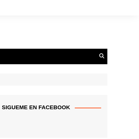
SIGUEME EN FACEBOOK