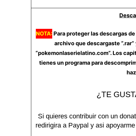
Desca
NOTA:
Para proteger las descargas de s
archivo que descargaste “.rar”
“pokemonlaserielatino.com”. Los capit
tienes un programa para descomprimir
haz
¿TE GUST
Si quieres contribuir con un donat
redirigira a Paypal y asi apoyarme