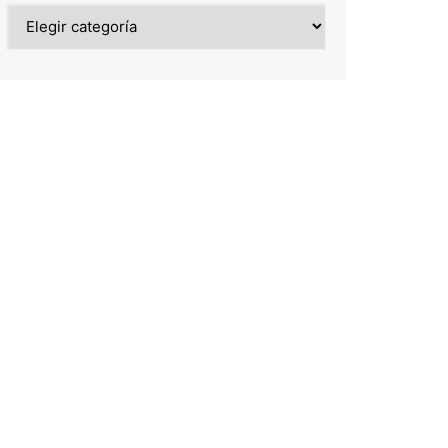
Categorias