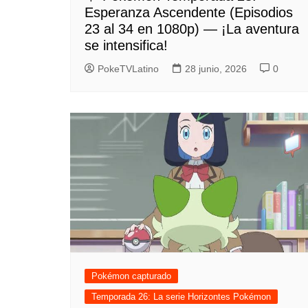
Esperanza Ascendente (Episodios
23 al 34 en 1080p) — ¡La aventura
se intensifica!
PokeTVLatino
28 junio, 2026
0
Pokémon capturado
Temporada 26: La serie Horizontes Pokémon