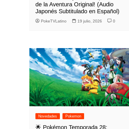
de la Aventura Original! (Audio
Japonés Subtitulado en Español)
PokeTVLatino
19 julio, 2026
0
Novedades
Pokemon
🌟 Pokémon Temporada 28: