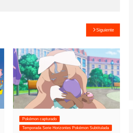
Siguiente
Pokémon capturado
Temporada Serie Horizontes Pokémon Subtitulada