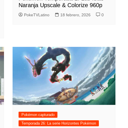
Naranja Upscale & Colorize 960p
PokeTVLatino
18 febrero, 2026
0
Pokémon capturado
Temporada 26: La serie Horizontes Pokémon