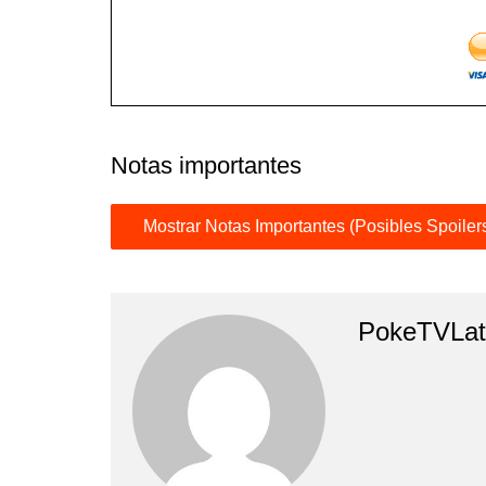
Notas importantes
PokeTVLat