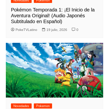
Novedades
Pokemon
Pokémon Temporada 1: ¡El Inicio de la
Aventura Original! (Audio Japonés
Subtitulado en Español)
PokeTVLatino
19 julio, 2026
0
Novedades
Pokemon