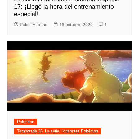
17: ¡Llegó la hora del entrenamiento
especial!
PokeTVLatino
16 octubre, 2020
1
Pokemon
Temporada 26: La serie Horizontes Pokémon