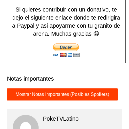
Si quieres contribuir con un donativo, te
dejo el siguiente enlace donde te redirigira
a Paypal y asi apoyarme con tu granito de
arena.
Muchas gracias 😀
Notas importantes
PokeTVLatino