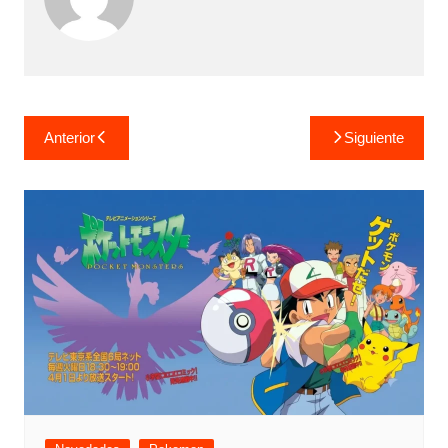
Navegación
Anterior
Siguiente
de
entradas