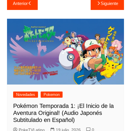
Navegación
Anterior
Siguiente
de
entradas
Novedades
Pokemon
Pokémon Temporada 1: ¡El Inicio de la
Aventura Original! (Audio Japonés
Subtitulado en Español)
PokeTVLatino
19 julio, 2026
0