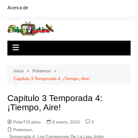
Saltar
Acerca de
al
contenido
Inicio
Pokemon
Capitulo 3 Temporada 4: ¡Tiempo, Aire!
Capitulo 3 Temporada 4:
¡Tiempo, Aire!
PokeTVLatino
8 enero, 2015
0
Pokemon
,
Temporada 4: Los Campeones De La Liga Johto