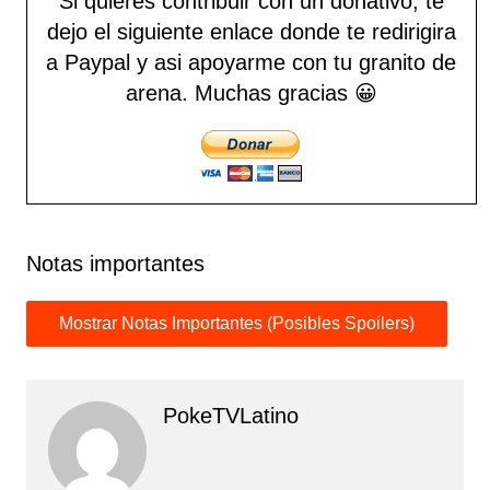
Si quieres contribuir con un donativo, te
dejo el siguiente enlace donde te redirigira
a Paypal y asi apoyarme con tu granito de
arena.
Muchas gracias 😀
Notas importantes
PokeTVLatino