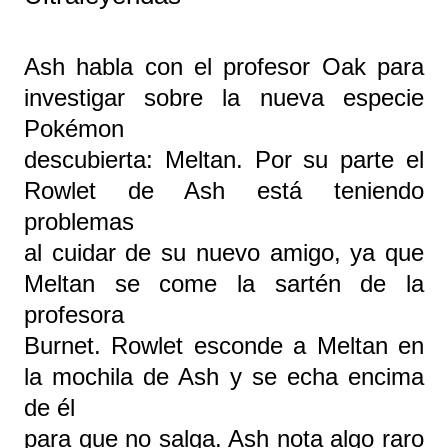
Ash habla con el profesor Oak para
investigar sobre la nueva especie
Pokémon
descubierta: Meltan. Por su parte el
Rowlet de Ash está teniendo
problemas
al cuidar de su nuevo amigo, ya que
Meltan se come la sartén de la
profesora
Burnet. Rowlet esconde a Meltan en
la mochila de Ash y se echa encima
de él
para que no salga. Ash nota algo raro