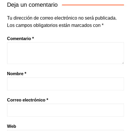
Deja un comentario
Tu dirección de correo electrónico no será publicada.
Los campos obligatorios están marcados con
*
Comentario
*
Nombre
*
Correo electrónico
*
Web