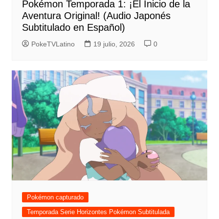
Pokémon Temporada 1: ¡El Inicio de la
Aventura Original! (Audio Japonés
Subtitulado en Español)
PokeTVLatino
19 julio, 2026
0
Pokémon capturado
Temporada Serie Horizontes Pokémon Subtitulada