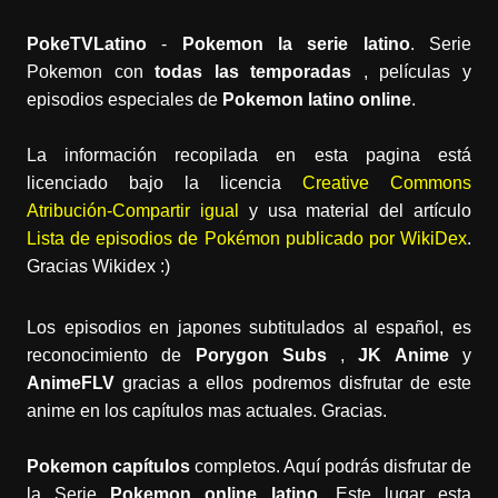
PokeTVLatino
-
Pokemon la serie latino
. Serie
Pokemon con
todas las temporadas
, películas y
episodios especiales de
Pokemon latino online
.
La información recopilada en esta pagina está
licenciado bajo la licencia
Creative Commons
Atribución-Compartir igual
y usa material del artículo
Lista de episodios de Pokémon publicado por WikiDex
.
Gracias Wikidex :)
Los episodios en japones subtitulados al español, es
reconocimiento de
Porygon Subs
,
JK Anime
y
AnimeFLV
gracias a ellos podremos disfrutar de este
anime en los capítulos mas actuales. Gracias.
Pokemon capítulos
completos. Aquí podrás disfrutar de
la Serie
Pokemon online latino
. Este lugar esta