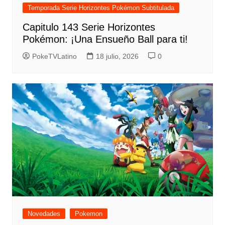
Temporada Serie Horizontes Pokémon Subtitulada
Capitulo 143 Serie Horizontes
Pokémon: ¡Una Ensueño Ball para ti!
PokeTVLatino
18 julio, 2026
0
Novedades
Pokemon