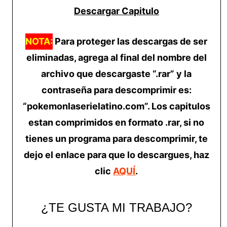
Descargar Capitulo
NOTA:
Para proteger las descargas de ser
eliminadas, agrega al final del nombre del
archivo que descargaste “.rar” y la
contraseña para descomprimir es:
“pokemonlaserielatino.com”. Los capitulos
estan comprimidos en formato .rar, si no
tienes un programa para descomprimir, te
dejo el enlace para que lo descargues, haz
clic
AQUÍ
.
¿TE GUSTA MI TRABAJO?