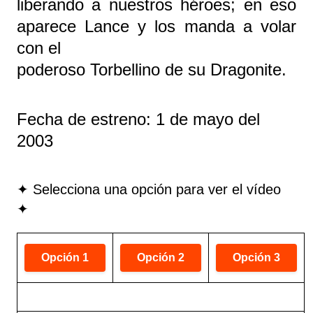
liberando a nuestros héroes; en eso
aparece Lance y los manda a volar
con el
poderoso Torbellino de su Dragonite.
Fecha de estreno: 1 de mayo del
2003
✦ Selecciona una opción para ver el vídeo
✦