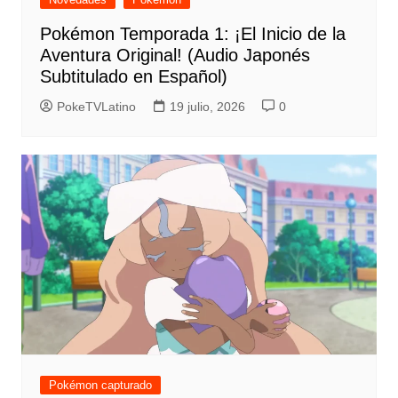
Pokémon Temporada 1: ¡El Inicio de la
Aventura Original! (Audio Japonés
Subtitulado en Español)
PokeTVLatino
19 julio, 2026
0
Pokémon capturado