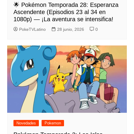
🌟 Pokémon Temporada 28: Esperanza
Ascendente (Episodios 23 al 34 en
1080p) — ¡La aventura se intensifica!
PokeTVLatino
28 junio, 2026
0
Novedades
Pokemon