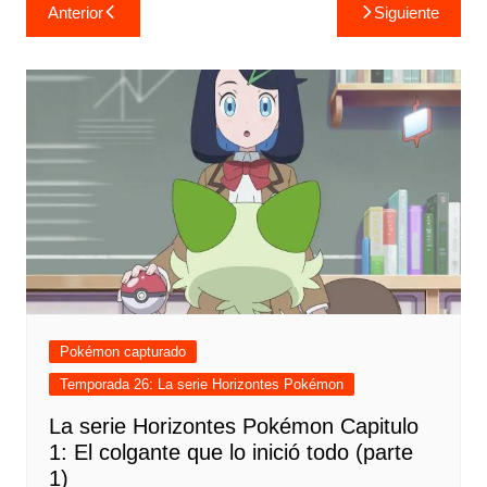
Navegación
Anterior
Siguiente
de
entradas
Pokémon capturado
Temporada 26: La serie Horizontes Pokémon
La serie Horizontes Pokémon Capitulo
1: El colgante que lo inició todo (parte
1)