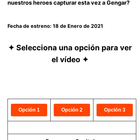
nuestros heroes capturar esta vez a Gengar?
Fecha de estreno: 18 de Enero de 2021
✦ Selecciona una opción para ver
el vídeo ✦