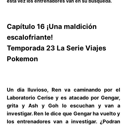
esta vez los entrenadores van en su busqueda.
Capítulo 16 ¡Una maldición
escalofriante!
Temporada 23 La Serie Viajes
Pokemon
Un dia lluvioso, Ren va caminando por el
Laboratorio Cerise y es atacado por Gengar,
grita y Ash y Goh lo escuchan y van a
investigar. Ren le dice que Gengar ha vuelto y
los entrenadores van a investigar. ¿Podran