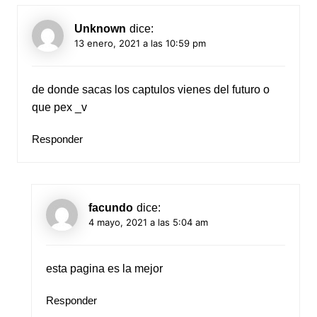
Unknown
dice:
13 enero, 2021 a las 10:59 pm
de donde sacas los captulos vienes del futuro o
que pex _v
Responder
facundo
dice:
4 mayo, 2021 a las 5:04 am
esta pagina es la mejor
Responder