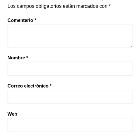
Los campos obligatorios están marcados con
*
Comentario
*
Nombre
*
Correo electrónico
*
Web