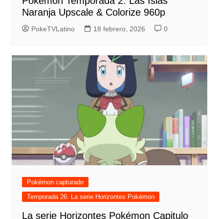
Pokémon Temporada 2: Las Islas
Naranja Upscale & Colorize 960p
PokeTVLatino
18 febrero, 2026
0
Pokémon capturado
Temporada 26: La serie Horizontes Pokémon
La serie Horizontes Pokémon Capitulo