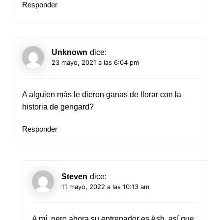
Responder
Unknown
dice:
23 mayo, 2021 a las 6:04 pm
A alguien más le dieron ganas de llorar con la
historia de gengard?
Responder
Steven
dice:
11 mayo, 2022 a las 10:13 am
A mí, pero ahora su entrenador es Ash, así que