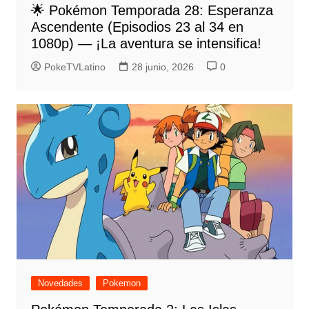
🌟 Pokémon Temporada 28: Esperanza
Ascendente (Episodios 23 al 34 en
1080p) — ¡La aventura se intensifica!
PokeTVLatino
28 junio, 2026
0
Novedades
Pokemon