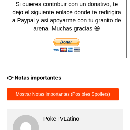
Si quieres contribuir con un donativo, te
dejo el siguiente enlace donde te redirigira
a Paypal y asi apoyarme con tu granito de
arena.
Muchas gracias 😀
👉 Notas importantes
PokeTVLatino